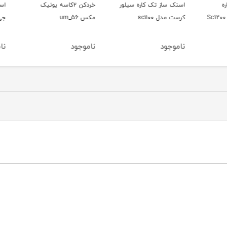
اسنک ساز تک کاره سیلور
خردکن ۲کاسه یونیک
اسپیک
کرست مدل sc۱۱۰۰
مکس um_56
جی پاس م
ناموجود
ناموجود
ناموج