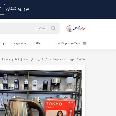
مروارید کنگان
آم
دسته‌بندی کالاها
خانه
سبدخرید
دربار
خانه
فهرست محصولات
کتری برقی استیل توکیو TK007