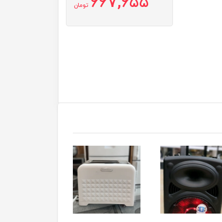
667,655
تومان