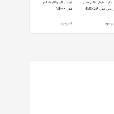
ر بلوتوثی قابل حمل
توستر نان وگاترونیکس
توستر نان وگاترونیکس
دل GMS8519
مدل VE208
مدل Ve189
ود
ناموجود
ناموجود