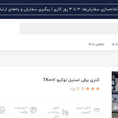
اده‌سازی سفارش‌ها: ۳ تا ۴ روز کاری | پیگیری سفارش و راه‌های ارتباطی کلیک کنید
ه ما
تماس با ما
کتری برقی استیل توکیو TK007
از 1
امکان تحویل
امکان
۷ روز ضمانت
اکسپرس
پرداخت در
بازگشت
محل