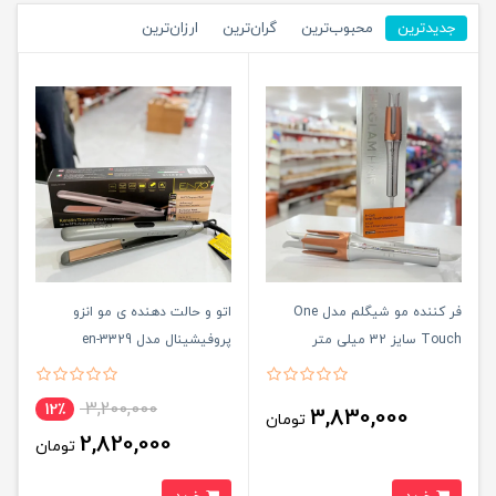
جدیدترین
محبوب‌ترین
گران‌ترین
ارزان‌ترین
فر کننده مو شیگلم مدل One
اتو و حالت دهنده ی مو انزو
Touch سایز 32 میلی متر
پروفیشینال مدل en-3329
3,200,000
12٪
3,830,000
تومان
2,820,000
تومان