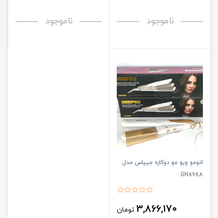
ناموجود
ناموجود
اتومو ویو مو دوکاره جیپاس مدل
GH8688
3,866,170
تومان