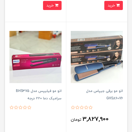
خرید
خرید
اتو مو برقی جیپاس مدل
اتو مو فیلیپس مدل BHS375
GHS86076
سرامیک دما ۲۲۰ درجه
3,827,900
تومان