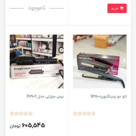
ناموجود
خرید
اتو مو رمینگتونS3500
برس حرارتی مدل FH909
605,545
تومان