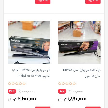
خرید
خرید
فر کننده مو روزیا مدل HR775
اتو مو بابیلیس ST325E اولترا
سایز ۲۵ میل
اسلیم Babyliss ST325E
6,000,000
2,100,000
24٪
10٪
4,600,000
1,890,000
تومان
تومان