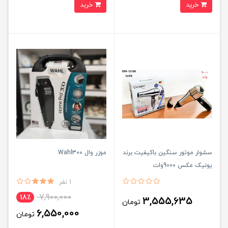
خرید
خرید
سشوار موتور سنگین باکیفیت برند
موزر وال Wahl300
یونیک مکس 9000وات
1 نفر
7,900,000
18٪
3,555,635
تومان
6,550,000
تومان