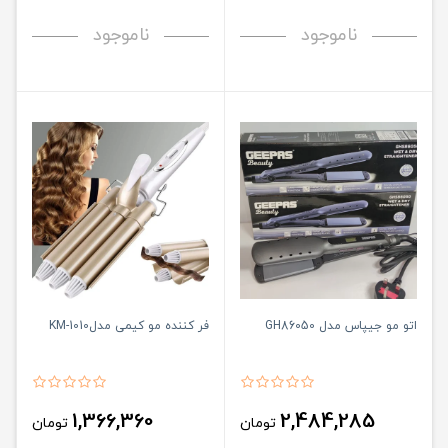
ناموجود
ناموجود
اتو مو جیپاس مدل GH86050
فر کننده مو کیمی مدلKM-1010
1,366,360
2,484,285
تومان
تومان