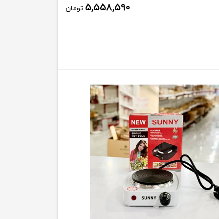
5,558,590
تومان