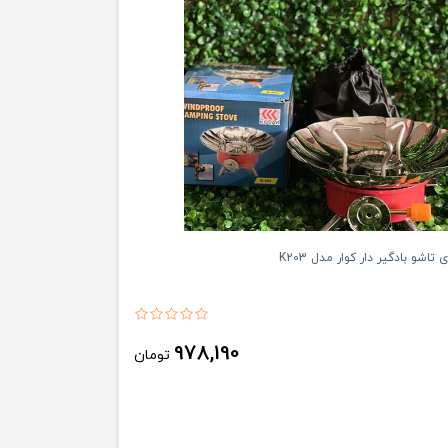
تاشو بادگیر دار کوار مدل K203
978,190
تومان