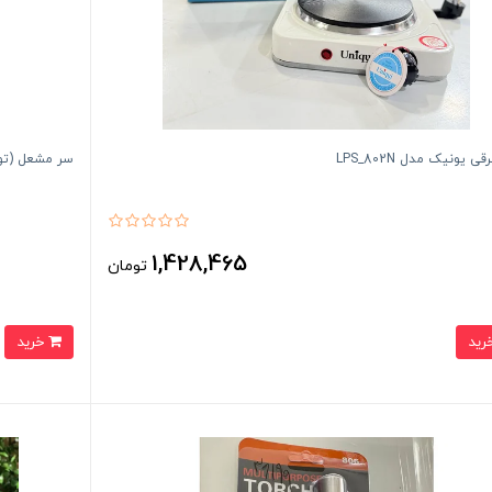
ی یونیک مدل LPS_802N
سر مشعل (تورچ
1,428,465
تومان
خرید