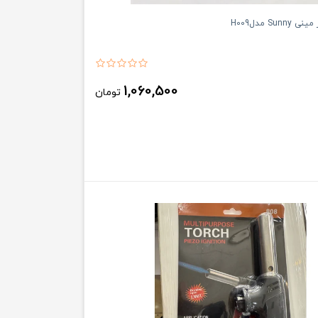
Sun مدلH009
1,060,500
تومان