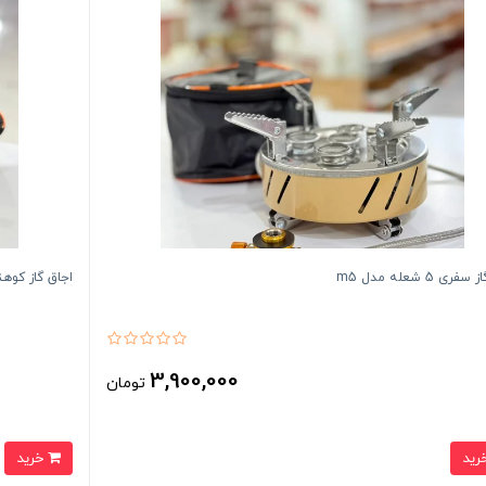
ری 5 شعله مدل m5
اجاق گاز کوهنوردی Edbird مدل M-3 
3,900,000
تومان
خرید