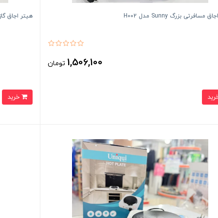
 مسافرتی بزرگ Sunny مدل H002
هیتر اجاق گاز مینی ny
1,506,100
تومان
خرید