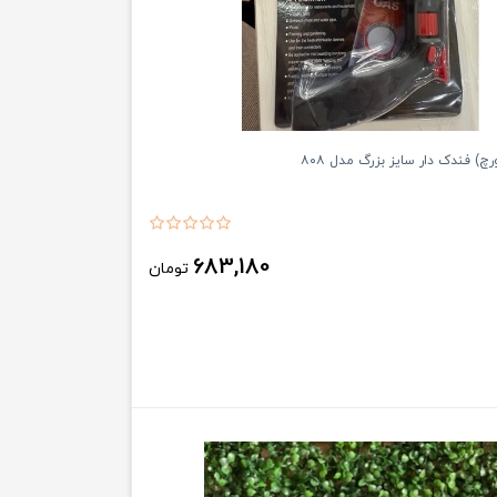
) فندک دار سایز بزرگ مدل ۸۰۸
683,180
تومان