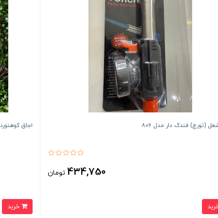
ل (تورچ) فندک دار مدل ۸۰۶
اجاق کوهنوردی 
434,750
تومان
خرید