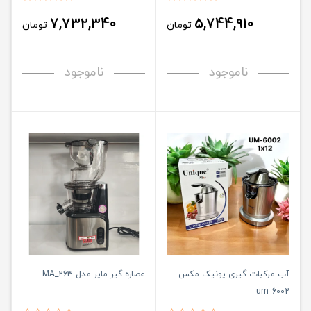
7,732,340
5,744,910
تومان
تومان
ناموجود
ناموجود
آب مرکبات گیری یونیک مکس
عصاره گیر مایر مدل MA_263
um_6002