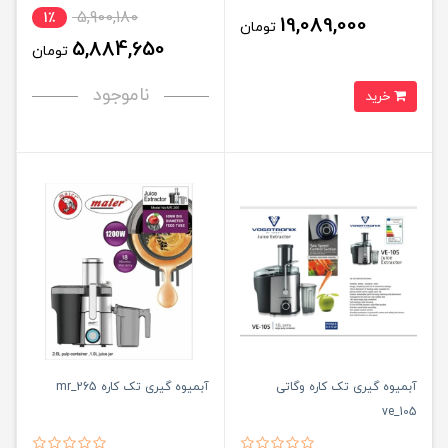
5,900,180
1٪
19,089,000
تومان
5,884,650
تومان
ناموجود
خرید
آبمیوه گیری تک کاره وگاتی
آبمیوه گیری تک کاره mr_265
ve_105