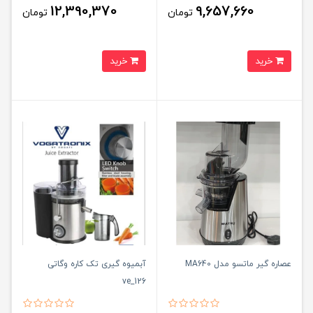
12,390,370
9,657,660
تومان
تومان
خرید
خرید
عصاره گیر ماتسو مدل MA640
آبمیوه گیری تک کاره وگاتی
ve_126