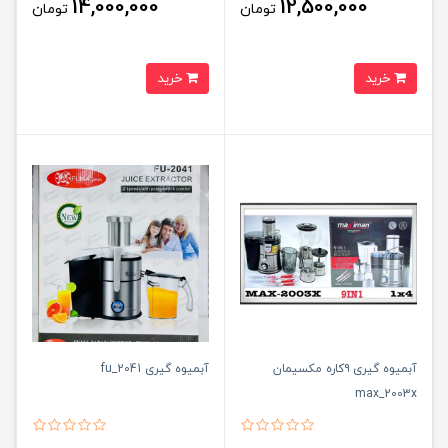
14,000,000
12,500,000
تومان
تومان
خرید
خرید
آبمیوه گیری ۹کاره مکسیمان
آبمیوه گیری fu_2041
max_2003x