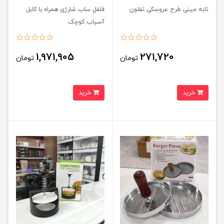
تابه مینی طرح عروسکی تفلون
فلفل ساب شارژی همراه با کابل
آسیاب کوچک
1,971,905
271,720
تومان
تومان
خرید
خرید