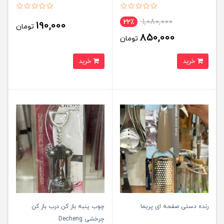
1,080,000
22٪
190,000
تومان
850,000
تومان
خرید
خرید
رنده دستی صفحه ای پریما
چوب پنبه باز کن درب باز کن
چرخشی Decheng