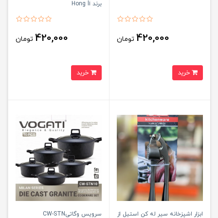
برند Hong li
420,000
420,000
تومان
تومان
خرید
خرید
ابزار اشپزخانه سیر له کن استیل از
سرویس وگاتیCW-STN