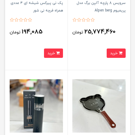
سرویس 8 پارچه آلپن برگ مدل
پک نی پیرکس شیشه ای ۴ عددی
پریمیوم Alpen berg
همراه فرچه نی شور
194,085
25,774,460
تومان
تومان
خرید
خرید