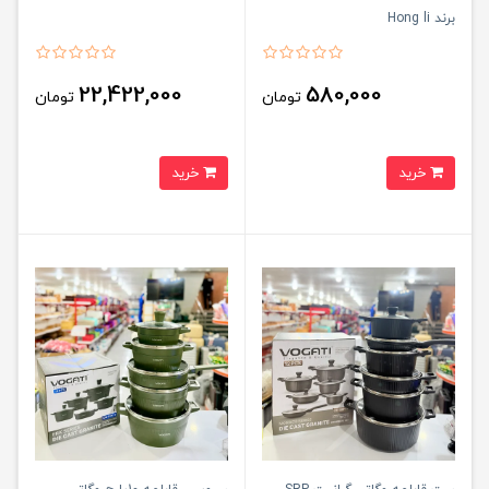
برند Hong li
22,422,000
580,000
تومان
تومان
خرید
خرید