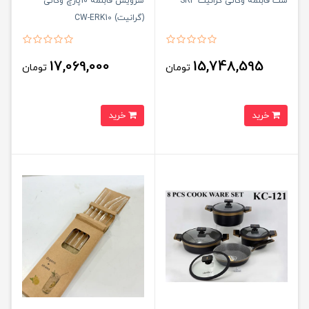
ست قابلمه وگاتی گرانیت SRP
سرویس قابلمه 10پارچ وگاتی
(گرانیت) CW-ERK10
17,069,000
15,748,595
تومان
تومان
خرید
خرید