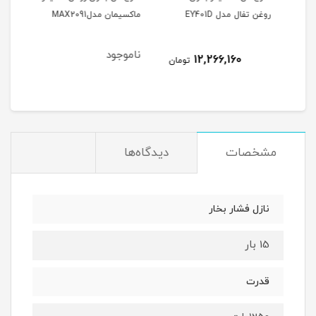
روغن تفال مدل EY401D
ماکسیمان مدلMAX2091
هوم 5 لیتری05
ناموجود
نام
12,266,160
تومان
مشخصات
دیدگاه‌ها
نازل فشار بخار
15 بار
قدرت