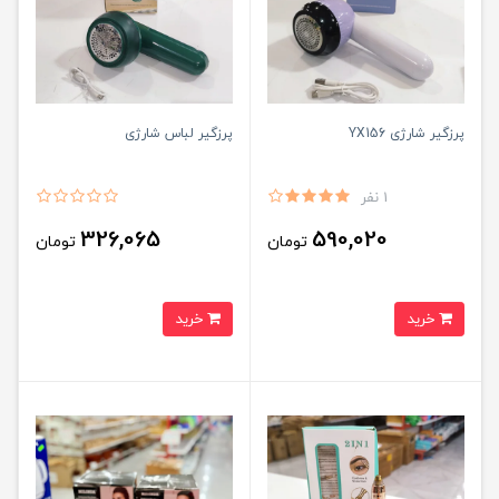
پرزگیر شارژی YX156
پرزگیر لباس شارژی
1 نفر
326,065
590,020
تومان
تومان
خرید
خرید