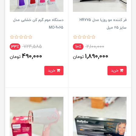
فر کننده مو روزیا مدل HR775
دستگاه موم گرم کن خشابی مدل
سایز ۲۵ میل
MO-9065
724,585
2,100,000
33٪
10٪
490,000
1,890,000
تومان
تومان
خرید
خرید