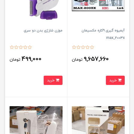
آبمیوه گیری ۹کاره مکسیمان
موزن شارژی بدن دو سری
max_2003x
499,000
9,657,660
تومان
تومان
خرید
خرید