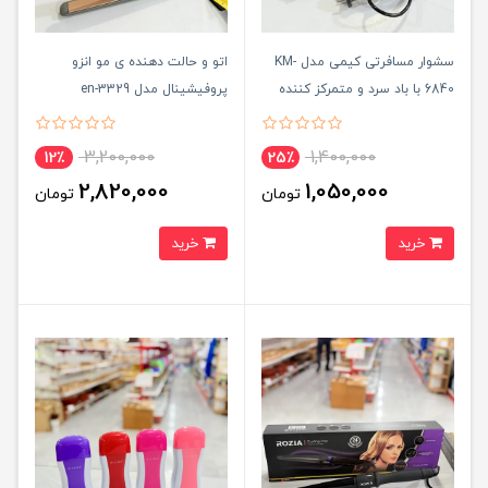
سشوار مسافرتی کیمی مدل KM-
اتو و حالت دهنده ی مو انزو
6840 با باد سرد و متمرکز کننده
پروفیشینال مدل en-3329
3,200,000
1,400,000
12٪
25٪
2,820,000
1,050,000
تومان
تومان
خرید
خرید