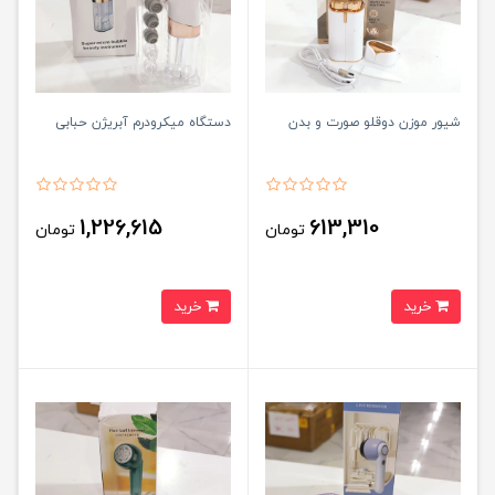
شیور موزن دوقلو صورت و بدن
دستگاه میکرودرم آبریژن حبابی
1,226,615
613,310
تومان
تومان
خرید
خرید