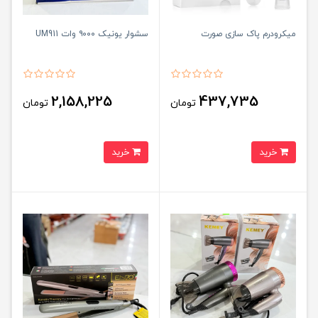
میکرودرم پاک سازی صورت
سشوار یونیک ۹۰۰۰ وات UM911
2,158,225
437,735
تومان
تومان
خرید
خرید