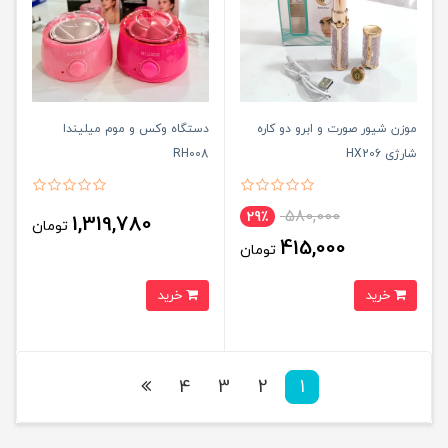
موزن شیور صورت و ابرو دو کاره
دستگاه وکس و موم میلیندا
شارژی HX206
RH008
580,000
29٪
1,319,780
تومان
415,000
تومان
خرید
خرید
4
3
2
1