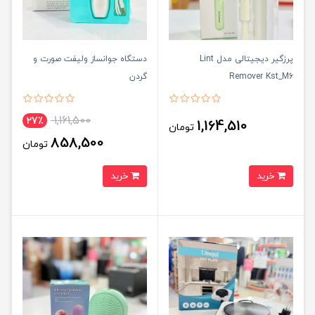
پرزگیر دیجیتالی مدل Lint
دستگاه جوانساز ولیفت صورت و
Remover Kst_M6
گردن
1,161,500
27٪
1,164,510
تومان
858,500
تومان
خرید
خرید