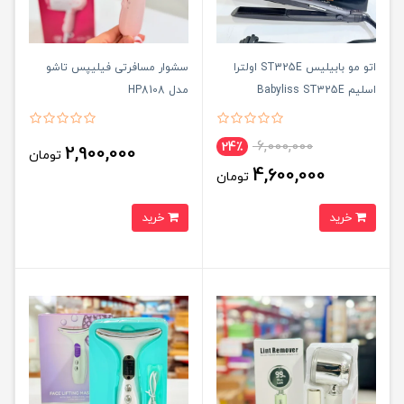
اتو مو بابیلیس ST325E اولترا
سشوار مسافرتی فیلیپس تاشو
اسلیم Babyliss ST325E
مدل HP8108
6,000,000
24٪
2,900,000
تومان
4,600,000
تومان
خرید
خرید