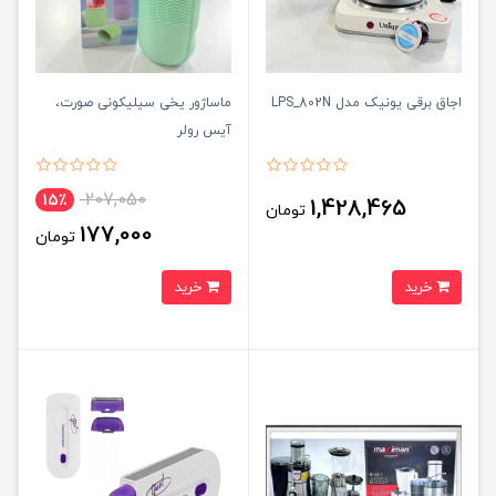
اجاق برقی یونیک مدل LPS_802N
ماساژور یخی سیلیکونی صورت،
آیس رولر
207,050
15٪
1,428,465
تومان
177,000
تومان
خرید
خرید