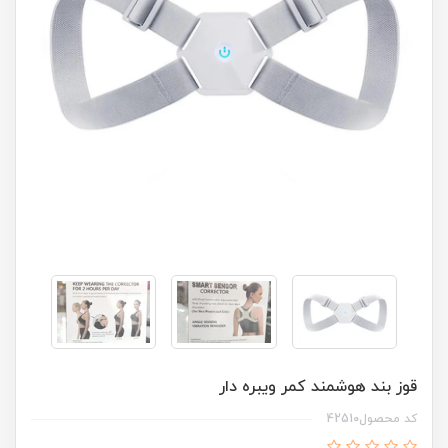
قوز بند هوشمند کمر ویبره دار
کد محصول42510