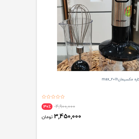
4,900,000
30٪
3,450,000
تومان