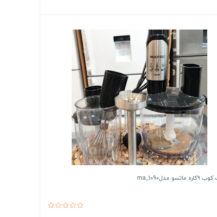
ماتسو مدلma_1090