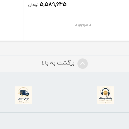
5,589,645
تومان
ناموجود
برگشت به بالا