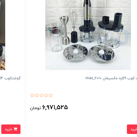
مکسیمان max_2010
گوشتکوب ۴کاره مکسیمانmax_2016
6,971,525
تومان
خرید