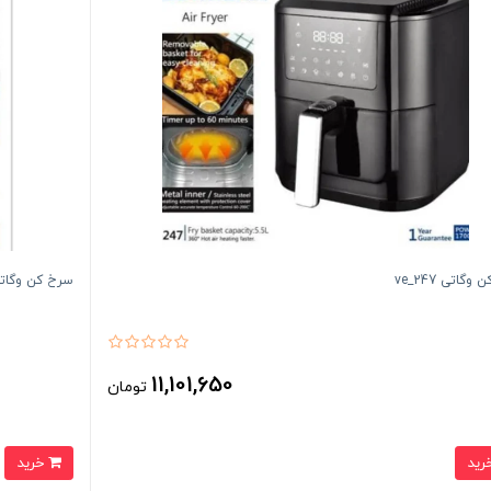
گاتی ve_247
سرخ کن وگاتی 48
11,101,650
تومان
خرید