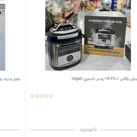
ی VE-PC01 زودپز 8لیتری Vegati
پلوپز و زود پز وگاتی ۲
ناموجود