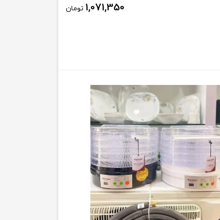
1,071,350
تومان