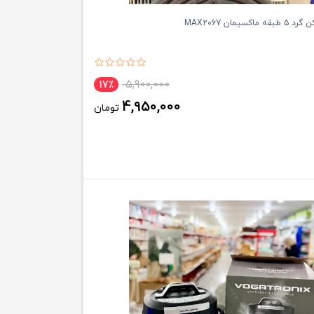
سیمان MAX2067
5,900,000
17٪
4,950,000
تومان