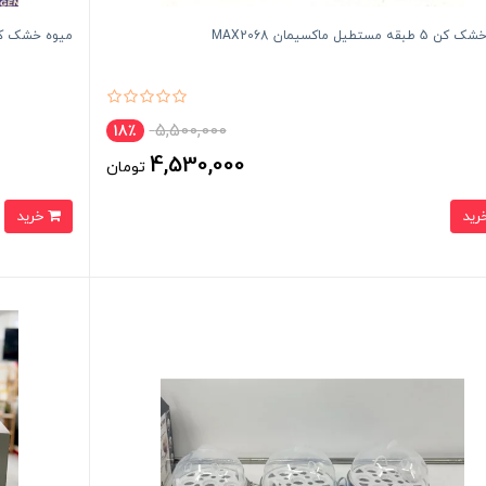
قه مستطیل ماکسیمان MAX2068
میوه خشک کن گرد ۵ طبقه ماک
5,500,000
18٪
4,530,000
تومان
خرید