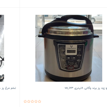
د پز برند وگاتی ۸لیتری ve_123
تخم مرغ پز ۸ عددی سون استار 1576