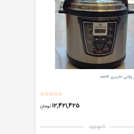
۱لیتری ve124
12,421,425
تومان
ناموجود