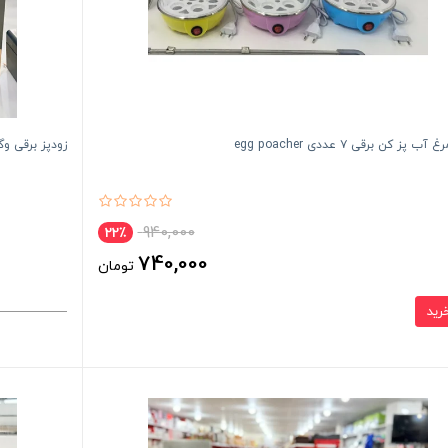
 پز کن برقی ۷ عددی egg poacher
زودپز برقی وگاتی VE-PC01 زودپز ۶ ل
940,000
22٪
740,000
تومان