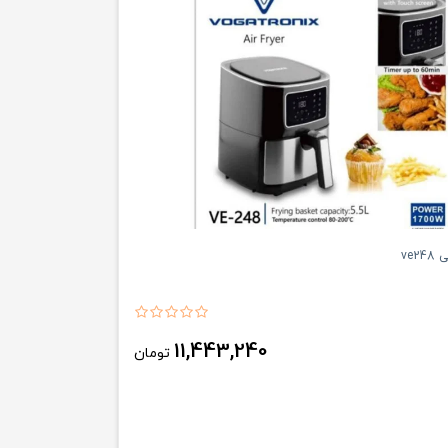
ve2
11,443,240
تومان