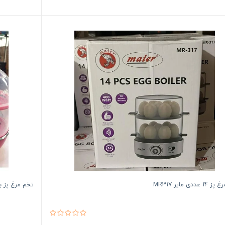
عددی مایر MR317
تخم مرغ پز برقی 2 طبقه 14 عددی پوچر