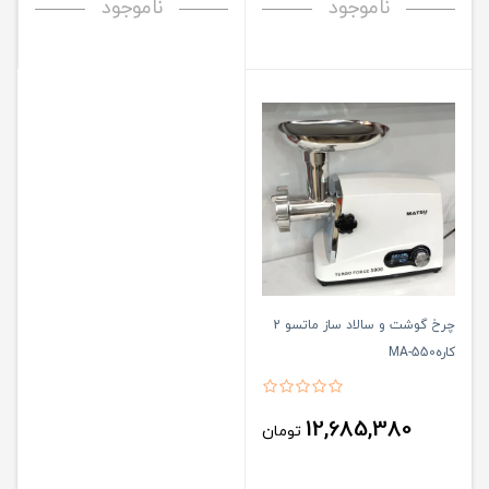
ناموجود
ناموجود
چرخ گوشت و سالاد ساز ماتسو 2
کارهMA-550
12,685,380
تومان