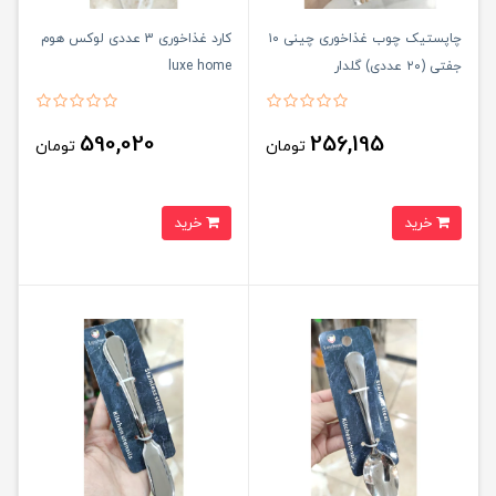
چاپستیک چوب غذاخوری چینی ۱۰
کارد غذاخوری 3 عددی لوکس هوم
جفتی (۲۰ عددی) گلدار
luxe home
590,020
256,195
تومان
تومان
خرید
خرید