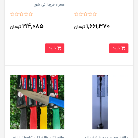
همراه فرچه نی شور
194,085
1,661,370
تومان
تومان
خرید
خرید
ملاقه همزن پارچ قاشق بلند
چاقو آشپزخانه تکی ترامونتینا اصل