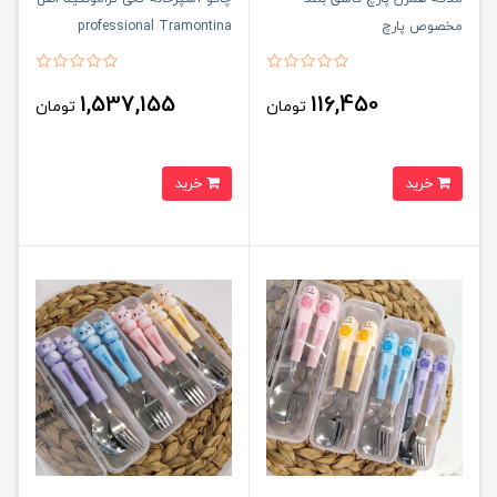
مخصوص پارچ
professional Tramontina
master
1,537,155
116,450
تومان
تومان
خرید
خرید