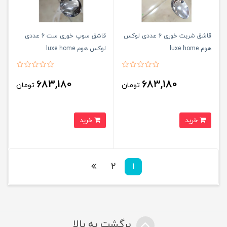
قاشق شربت خوری ۶ عددی لوکس
قاشق سوپ خوری ست 6 عددی
هوم luxe home
لوکس هوم luxe home
683,180
683,180
تومان
تومان
خرید
خرید
2
1
برگشت به بالا