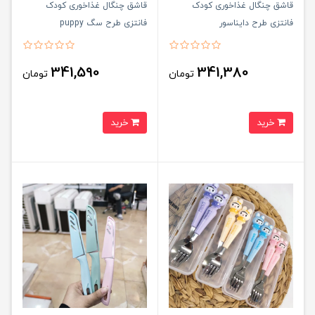
قاشق چنگال غذاخوری کودک
قاشق چنگال غذاخوری کودک
فانتزی طرح دایناسور
فانتزی طرح سگ puppy
341,590
341,380
تومان
تومان
خرید
خرید