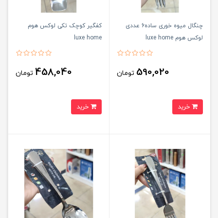
چنگال میوه خوری ساده6 عددی
کفگیر کوچک تکی لوکس هوم
لوکس هوم luxe home
luxe home
458,040
590,020
تومان
تومان
خرید
خرید