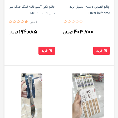
چاقو قصابی دسته استیل برند
چاقو تکی آشپزخانه فنگ فنگ تیز
LuxeChefhome
سایز ۶ مدل SM6114
1 نفر
194,085
403,700
تومان
تومان
خرید
خرید