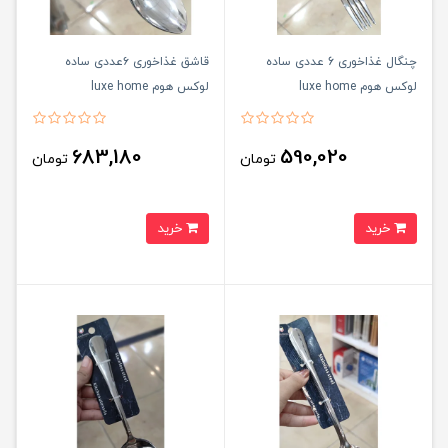
چنگال غذاخوری 6 عددی ساده
قاشق غذاخوری ۶عددی ساده
لوکس هوم luxe home
لوکس هوم luxe home
683,180
590,020
تومان
تومان
خرید
خرید