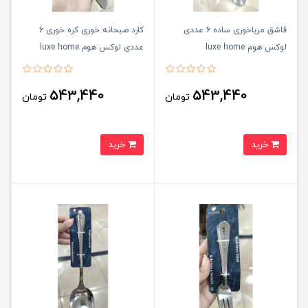
قاشق مرباخوری ساده 6 عددی
کارد صبحانه خوری کره خوری 6
لوکس هوم luxe home
عددی لوکس هوم luxe home
543,440
543,440
تومان
تومان
خرید
خرید