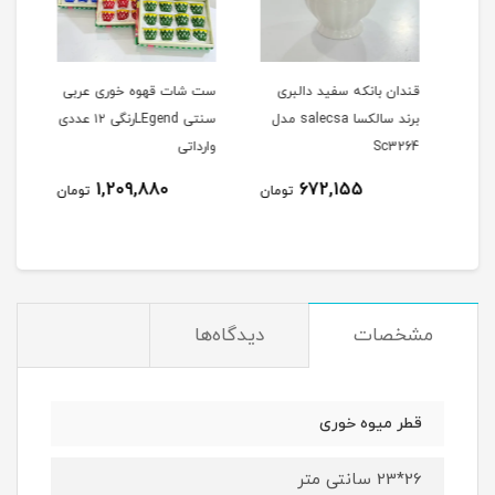
قندان بانکه سفید دالبری
ست شات قهوه خوری عربی
بری
برند سالکسا salecsa مدل
سنتی LEgendرنگی ۱۲ عددی
طرح گ
Sc3264
وارداتی
نام
1,209,880
672,155
مان
تومان
تومان
مشخصات
دیدگاه‌ها
قطر میوه خوری
26*23 سانتی متر