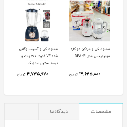
 مدل VE-
مخلوط کن و خردکن دو کاره
مخلوط کن و آسیاب وگاتی
آبمی
مولینیکس مدلDPA241
VE-225 قدرت 600 وات و
مدل N-70N
تیغه استیل ضد زنگ
4,735,670
14,645,000
مان
تومان
تومان
مشخصات
دیدگاه‌ها