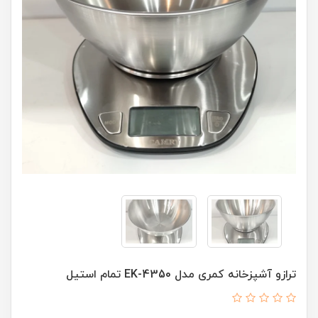
ترازو آشپزخانه کمری مدل EK-4350 تمام استیل