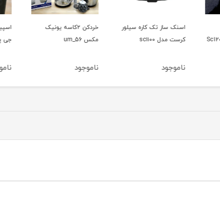
اسنک ساز تک کاره سیلور
خردکن ۲کاسه یونیک
اسپیک
کرست مدل sc۱۱۰۰
مکس um_56
جی پاس م
ناموجود
ناموجود
ناموج