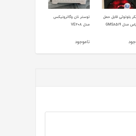
ر بلوتوثی قابل حمل
توستر نان وگاترونیکس
توستر نان وگاترونیکس
دل GMS8519
مدل VE208
مدل Ve189
ود
ناموجود
ناموجود