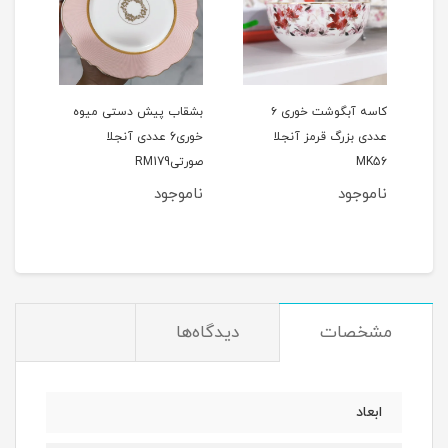
کاسه آبگوشت خوری ۶
بشقاب پیش دستی میوه
ست 
عددی بزرگ قرمز آنجلا
خوری6 عددی آنجلا
عددی
MK56
صورتیRM179
دالبری 9
ناموجود
ناموجود
مشخصات
دیدگاه‌ها
ابعاد