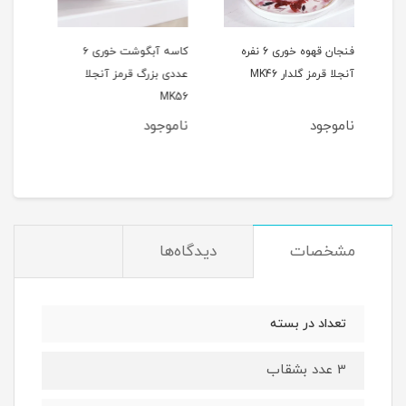
ه خوری 6 نفره
کاسه آبگوشت خوری ۶
بشقاب پیش دستی میوه
س
عددی بزرگ قرمز آنجلا
خوری6 عددی آنجلا
ع
MK56
صورتیRM179
دال
ناموجود
ناموجود
مشخصات
دیدگاه‌ها
تعداد در بسته
3 عدد بشقاب