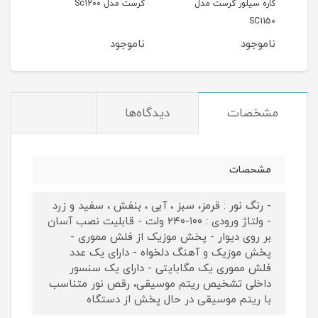
کاره سیلور کرست مدل
کرست مدل Sc1200
کرست 
SC1150
ناموجود
ناموجود
نام
مشخصات
دیدگاه‌ها
مشحصات
- رنگ نور : قرمز، سبز ، آبی ، بنفش ، سفید و زرد
- ولتاژ ورودی : ۱۰۰-۲۴۰ ولت - قابلیت نصب آسان
بر روی دیوار - پخش موزیک از فلش مموری -
پخش موزیک و آهنگ دلخواه - دارای یک عدد
فلش مموری یک مگابایتی - دارای یک سنسور
داخلی تشخیص ریتم موسیقی، رقص نور متناسب
با ریتم موسیقی در حال پخش از دستگاه