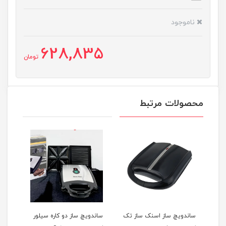
ناموجود
628,835
تومان
محصولات مرتبط
دل
ساندویچ ساز اسنک ساز تک
ساندویچ ساز دو کاره سیلور
اسنک