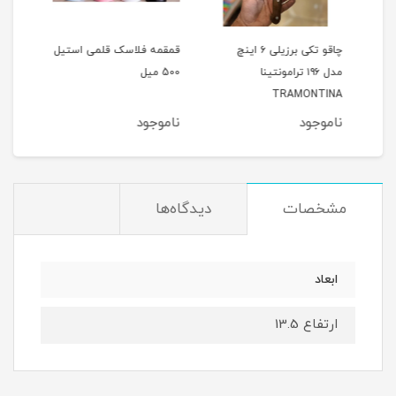
16چدن
چاقو تکی برزیلی ۶ اینچ
قمقمه فلاسک قلمی استیل
کاس
مدل ۱۹۶ ترامونتینا
500 میل
هند555
TRAMONTINA
ناموجود
ناموجود
نام
مشخصات
دیدگاه‌ها
ابعاد
ارتفاع 13.5