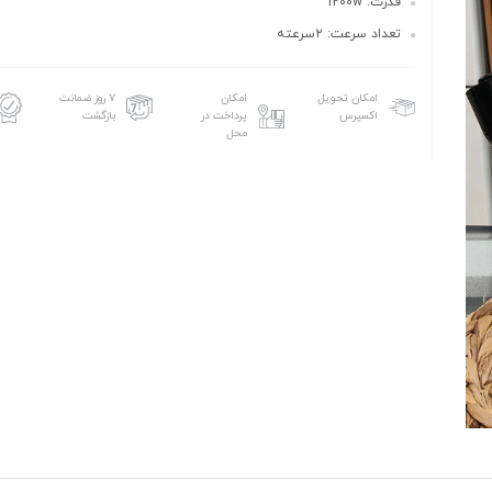
قدرت: 1200w
تعداد سرعت: ۲سرعته
امکان تحویل
امکان
۷ روز ضمانت
اکسپرس
پرداخت در
بازگشت
محل