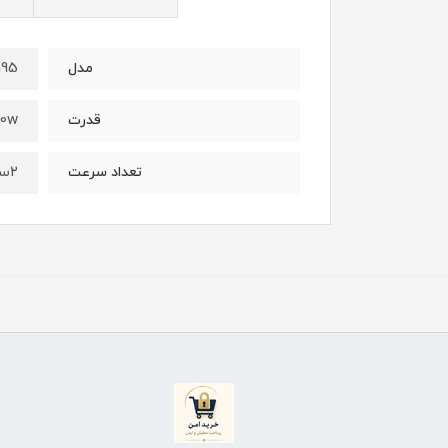
195
مدل
00w
قدرت
۲سرعته
تعداد سرعت