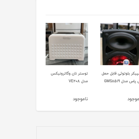
ر بلوتوثی قابل حمل
توستر نان وگاترونیکس
توستر نان وگاترونیکس
دل GMS8519
مدل VE208
مدل Ve189
ود
ناموجود
ناموجود