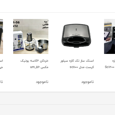
اسنک ساز تک کاره سیلور
خردکن ۲کاسه یونیک
اسپیک
کرست مدل sc۱۱۰۰
مکس um_56
جی پاس م
ناموجود
ناموجود
ناموج