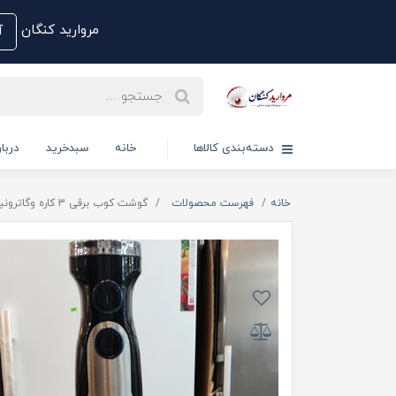
مروارید کنگان
آم
دسته‌بندی کالاها
خانه
سبدخرید
دربار
خانه
فهرست محصولات
گوشت کوب برقی 3 کاره وگاترونیکس مدل VE-195