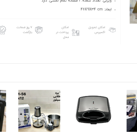
ویژگی: تعداد شعله: 1 صفحه تمام لمسی: دارد
ابعاد: 46X9X34 cm
امکان تحویل
امکان
۷ روز ضمانت
اکسپرس
پرداخت در
بازگشت
محل