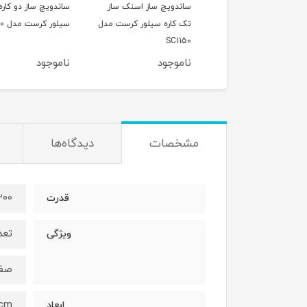
اسپرسوساز 15 بار نوا مدل
ساندویچ ساز اسنک ساز
ساندویچ ساز دو کاره
NOVA 
تک کاره سیلور کرست مدل
سیلور کرست مدل Sc1200
SC1150
وجود
ناموجود
ناموجود
مشخصات
دیدگاه‌ها
2200 
قدرت
تعد
ویژگی
صفح
 cm
ابعاد