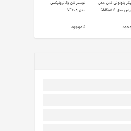
ر بلوتوثی قابل حمل
توستر نان وگاترونیکس
توستر نان وگاترونیکس
دل GMS8519
مدل VE208
مدل Ve189
ود
ناموجود
ناموجود