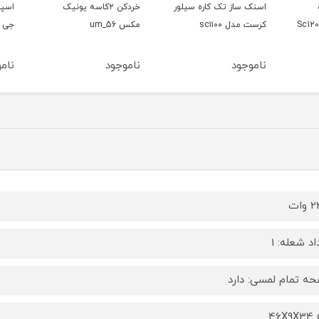
اسنک ساز تک کاره سیلور
خردکن ۲کاسه یونیک
اسپیک
کرست مدل sc۱۱۰۰
مکس um_56
جی پاس م
ناموجود
ناموجود
ناموج
وات
اد شعله: 1
ه تمام لمسی: دارد
46X9X34