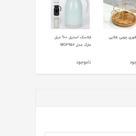
قوری چوبی طلایی
فلاسک استیل 900 میل
کاغذ نسوز سرخ کن مربع
مارک مدل MC3952
۵۰ عددی ۲۰ سانتی متر
ود
ناموجود
ناموجود