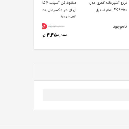
 آشپزخانه کمری مدل
مخلوط کن آسیاب 2 کاره
غذاساز ۹ کاره وگاترونی
 استیل
ال ای دار ماکسیمان مدل
مدل VE182
Max-2054
ود
28٪
6,160,000
13,736,000
توم
4,450,000
تومان