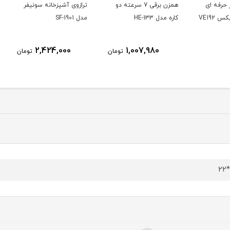
ای
همزن برقی 7 سرعته دو
ترازوی آشپزخانه سونیفر
ترازو
کاره مدل HE-133
مدل SF-1901
EK-4350 تمام
ناموج
2,424,000
1,007,980
تومان
تومان