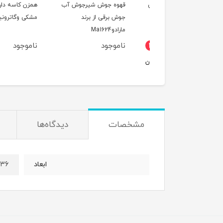
 ساز کنار همی ماکسی
قهوه جوش شیرجوش آب
همزن کاسه دار حرفه 
دل MAX2076
جوش برقی از برند
مشکی وگاترونیکس VE192
مارادوMa1624
ناموجود
ناموجود
15٪
6,100,000
5,190,000
تومان
مشخصات
دیدگاه‌ها
۳۶*22
ابعاد