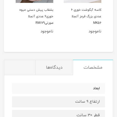
کاسه آبگوشت خوری ۶
بشقاب پیش دستی میوه
ست 
عددی بزرگ قرمز آنجلا
خوری6 عددی آنجلا
عددی
MK56
صورتیRM179
دالبری 9
ناموجود
ناموجود
مشخصات
دیدگاه‌ها
ابعاد
ارتفاع 9 سانت
قطر 30 سانت