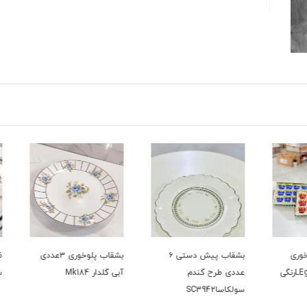
بشقاب پیش دستی ۶
بشقاب پلوخوری ۳عددی
ظرف ا
تی LEgendرنگی
عددی طرح گندم
آبی گلدار Mk184
سرو ب
سولکاساSC3942