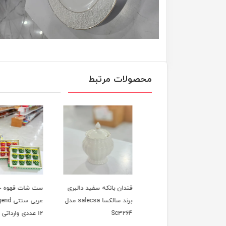
محصولات مرتبط
چای چایخوری/قهوه
قندان بانکه سفید دالبری
ست شات قهوه خوری
ی سولکاسا سفید
برند سالکسا salecsa مدل
عربی سن
بری شش نفره
Sc3264
۱۲ عددی وارداتی