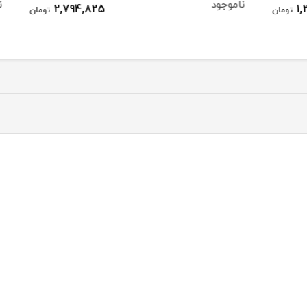
ناموجود
ناموج
2,794,825
ومان
تومان