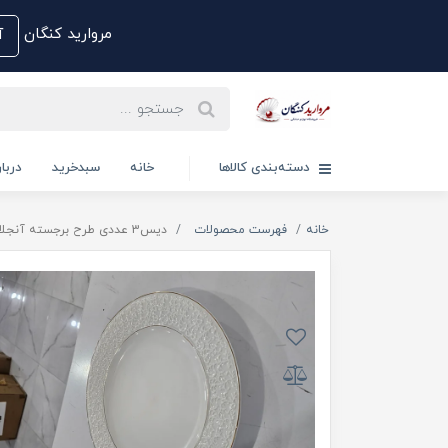
مروارید کنگان
آم
دسته‌بندی کالاها
خانه
سبدخرید
دربار
خانه
فهرست محصولات
دیس3 عددی طرح برجسته آنجلا( GL_09)