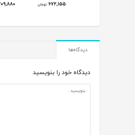
1,209,880
672,155
2,273,110
تومان
تومان
ت
دیدگاه‌ها
دیدگاه خود را بنویسید