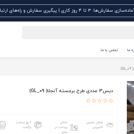
اده‌سازی سفارش‌ها: ۳ تا ۴ روز کاری | پیگیری سفارش و راه‌های ارتباطی کلیک کنید
ه ما
تماس با ما
دیس3 عددی طرح برجسته آنجلا( GL_09)
امکان تحویل
امکان
۷ روز ضمانت
اکسپرس
پرداخت در
بازگشت
محل