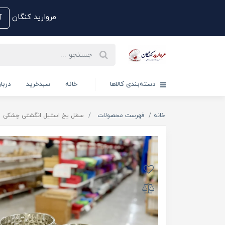
مروارید کنگان
آم
دسته‌بندی کالاها
خانه
سبدخرید
دربار
خانه
فهرست محصولات
سطل یخ استیل انگشتی چشکی