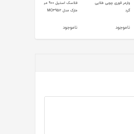
قوری چوبی طلایی
فلاسک استیل 900 میل
کاغذ نسوز سرخ کن مربع
مارک مدل MC3952
۵۰ عددی ۲۰ سانتی متر
ود
ناموجود
ناموجود