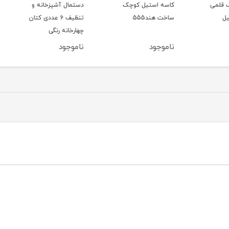
کاسه استیل کوچک
دستمال آشپزخانه و
وارمر 
ساخت هند555
تنظیف 6 عددی کتان
گرد
چهارخانه رنگی
ناموجود
ناموجود
ناموج