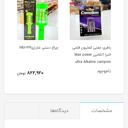
ن
باطری جفتی کملیون قلمی
چراغ دستی شارژیHB2799
الترا آلکالین Max power
100M
ultra Alkaline campion
ناموجود
822,920
مان
تومان
مشخصات
دیدگاه‌ها