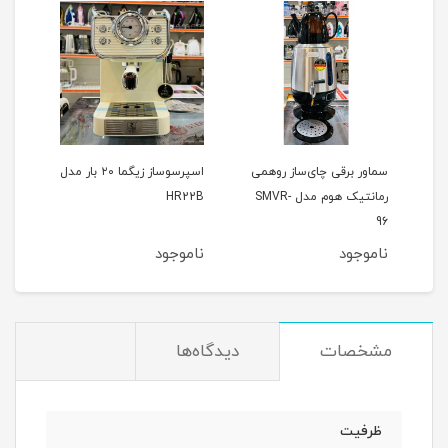
یونیک 25 بار
سماور برقی چای‌ساز روهمی
اسپرسوساز زیگما ۲۰ بار مدل
رمانتیک هوم مدل SMVR-
HR22B
رومان
96
ناموجود
ناموجود
نام
مشخصات
دیدگاه‌ها
ظرفیت