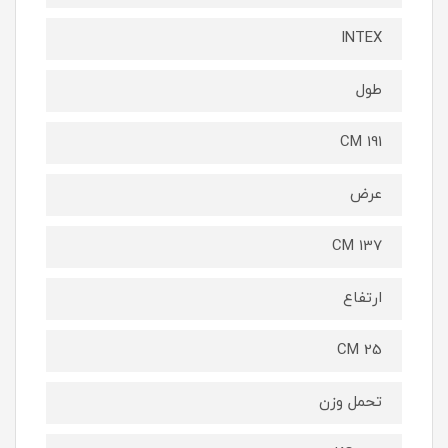
INTEX
طول
CM 191
عرض
CM 137
ارتفاع
CM 25
تحمل وزن