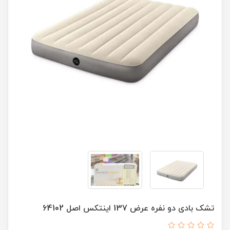
تشک بادی دو نفره عرض 137 اینتکس اصل 64102