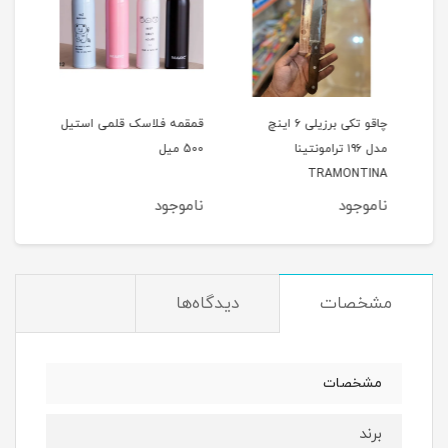
16چدن
چاقو تکی برزیلی ۶ اینچ
قمقمه فلاسک قلمی استیل
کاس
مدل ۱۹۶ ترامونتینا
500 میل
هند555
TRAMONTINA
ناموجود
ناموجود
نام
مشخصات
دیدگاه‌ها
مشخصات
برند