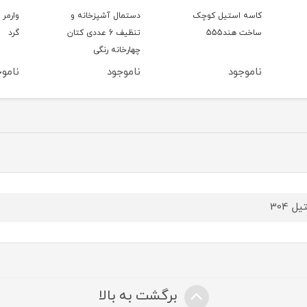
کاسه استیل کوچک
دستمال آشپزخانه و
وارمر 
ساخت هند555
تنظیف 6 عددی کتان
گرد
چهارخانه رنگی
ناموجود
ناموجود
ناموج
ل 304
برگشت به بالا