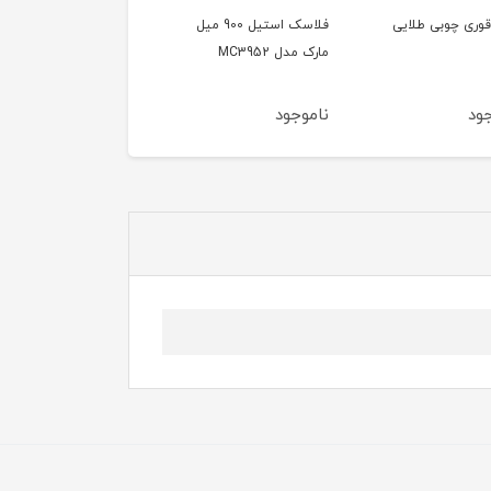
قوری چوبی طلایی
فلاسک استیل 900 میل
کاغذ نسوز سرخ کن مربع
مارک مدل MC3952
۵۰ عددی ۲۰ سانتی متر
ود
ناموجود
ناموجود