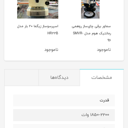
یونیک 25 بار
سماور برقی چای‌ساز روهمی
اسپرسوساز زیگما ۲۰ بار مدل
رمانتیک هوم مدل SMVR-
HR22B
رومان
96
ناموجود
ناموجود
نام
مشخصات
دیدگاه‌ها
قدرت
1850-2200 وات