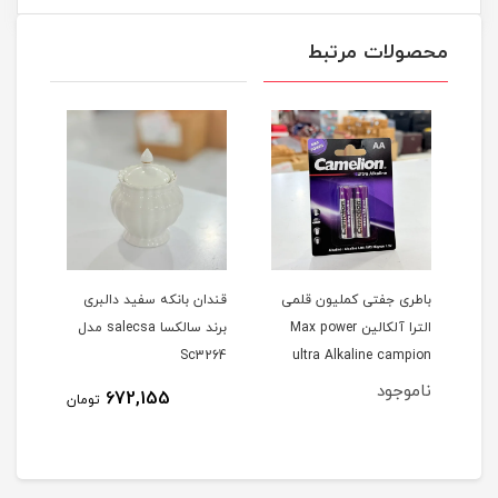
محصولات مرتبط
ن
باطری جفتی کملیون قلمی
قندان بانکه سفید دالبری
داس 
الترا آلکالین Max power
برند سالکسا salecsa مدل
دست
Sc3264
ultra Alkaline campion
ناموجود
672,155
مان
تومان