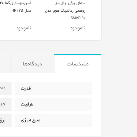
اسپرسو ساز یونیک 25 بار
سماور برقی چای‌ساز
اسپرسوساز ز
UXP160
روهمی رمانتیک هوم مدل
مدل HR22B
SMVR-96
وجود
ناموجود
ناموجود
مشخصات
دیدگاه‌ها
2200
قدرت
1.7 لیتر
ظرفیت
برق
منبع انرژی