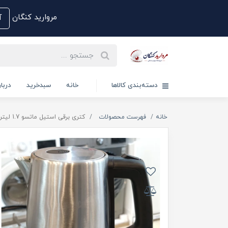
مروارید کنگان
آم
دسته‌بندی کالاها
خانه
سبدخرید
دربار
خانه
فهرست محصولات
کتری برقی استیل ماتسو 1.7 لیتری MA913