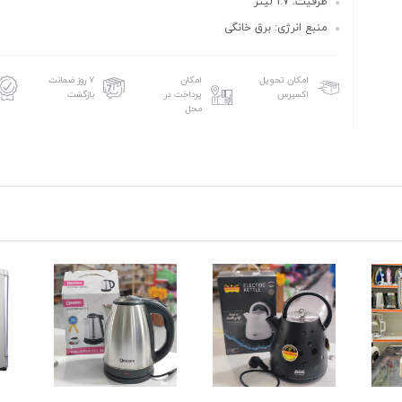
ظرفیت: 1.7 لیتر
منبع انرژی: برق خانگی
امکان تحویل
امکان
۷ روز ضمانت
اکسپرس
پرداخت در
بازگشت
محل