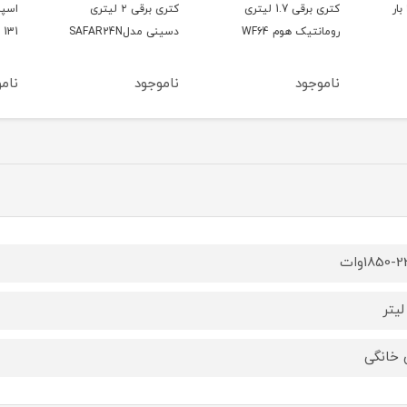
یگما ۲۰ بار
کتری برقی 1.7 لیتری
کتری برقی ۲ لیتری
رومانتیک هوم WF64
دسینی مدلSAFAR24N
A 131
ناموجود
ناموجود
ناموج
1850-وات
 خانگی