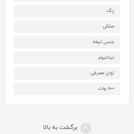
رنگ:
مشکی
جنس تیغه:
تیتانیوم
توان مصرفی:
800 وات
برگشت به بالا