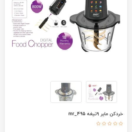
خردکن مایر ۹تیغه mr_495