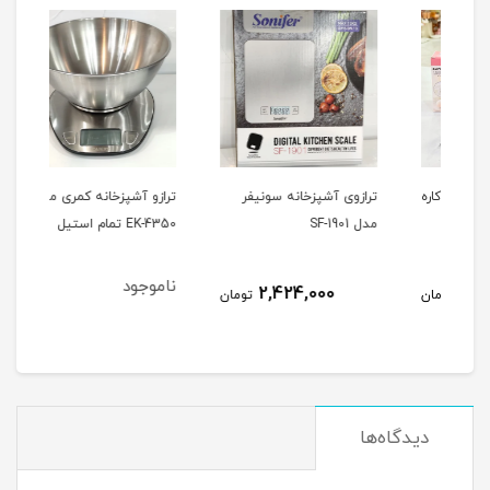
و کاره
ترازوی آشپزخانه سونیفر
ترازو آشپزخانه کمری مدل
مدل SF-1901
EK-4350 تمام استیل
054
ناموجود
2,424,000
مان
تومان
دیدگاه‌ها