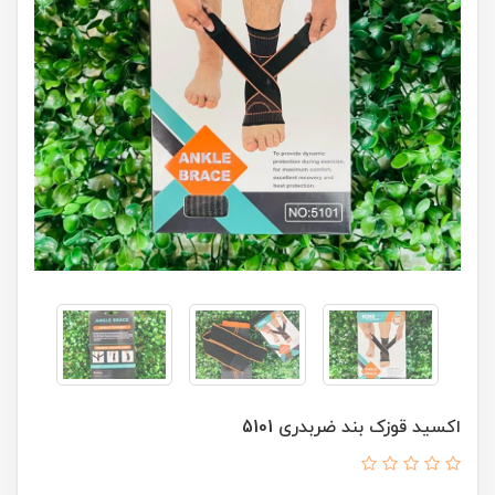
اکسید قوزک بند ضربدری 5101