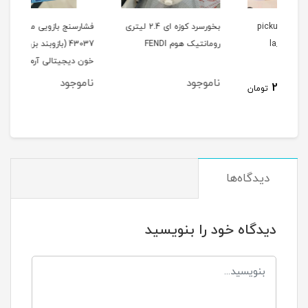
pic
بخورسرد کوزه ای 2.4 لیتری
فشارسنج بازویی مدل
رومانتیک هوم FENDI
43037 (بازوبند بزرگ) فشار
سرعته
خون دیجیتالی آرم استایل
ناموجود
ناموجود
نام
مان
دیدگاه‌ها
دیدگاه خود را بنویسید