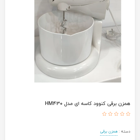
همزن برقی کنوود کاسه ای مدل HM430
دسته :
همزن برقی