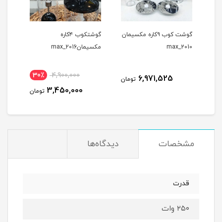
گوشت کوب ۹کاره مکسیمان
گوشتکوب ۴کاره
max_2010
مکسیمانmax_2016
مدل -133
30٪
4,900,000
6,971,525
مان
تومان
3,450,000
تومان
مشخصات
دیدگاه‌ها
قدرت
۲۵۰ وات