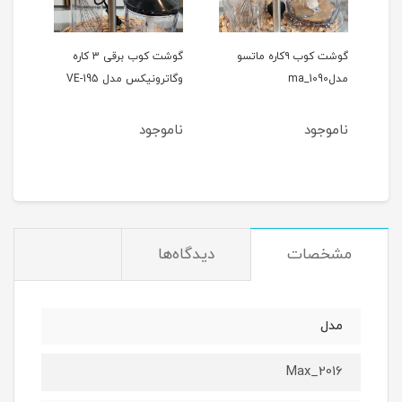
گوشت کوب ۹کاره ماتسو
گوشت کوب برقی 3 کاره
گوش
مدلma_1090
وگاترونیکس مدل VE-195
x_2013
ناموجود
ناموجود
نام
مان
مشخصات
دیدگاه‌ها
مدل
Max_2016