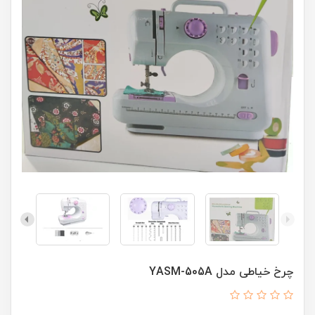
چرخ خیاطی مدل YASM-505A