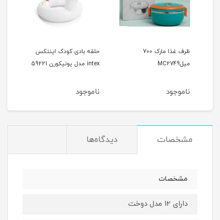
ظرف غذا مارک 700
حلقه بادی کودک اینتکس
جلیق
میلMC2749
intex مدل یونیکورن 59221
طرح د
ناموجود
ناموجود
نام
مشخصات
دیدگاه‌ها
مشخصات
دارای 12 مدل دوخت