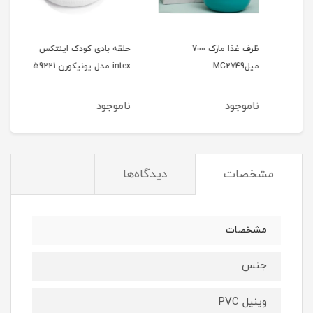
ظرف غذا مارک 700
حلقه بادی کودک اینتکس
جلیق
میلMC2749
intex مدل یونیکورن 59221
طرح د
ناموجود
ناموجود
نام
مشخصات
دیدگاه‌ها
مشخصات
جنس
وینیل PVC