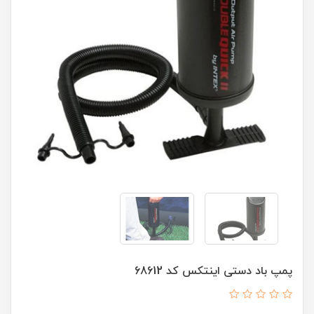
پمپ باد دستی اینتکس کد 68612