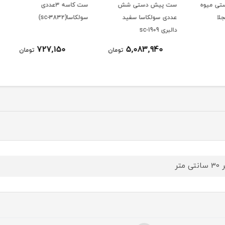
وه
ست پیش دستی شش
ست کاسه ۳عددی
ست چا
عددی سولکاسا سفید
سولکاسا(sc-3832)
خوری 
دالبری sc-1909
دالبر
727,150
5,083,940
تومان
تومان
تی متر