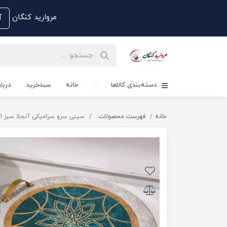
مروارید کنگان
آم
دسته‌بندی کالاها
خانه
سبدخرید
دربار
خانه
فهرست محصولات
سینی سرو سرامیکی آنجلا سبز MK221