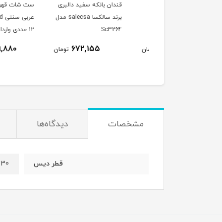
چای چایخوری/قهوه
قندان بانکه سفید دالبری
ست شات قهوه خوری
ی سولکاسا سفید
برند سالکسا salecsa مدل
عربی سن
بری شش نفره
Sc3264
۱۲ عددی وارداتی
1,209,880
672,155
2,273,110
تومان
تومان
ت
مشخصات
دیدگاه‌ها
30 سانت
قطر دیس