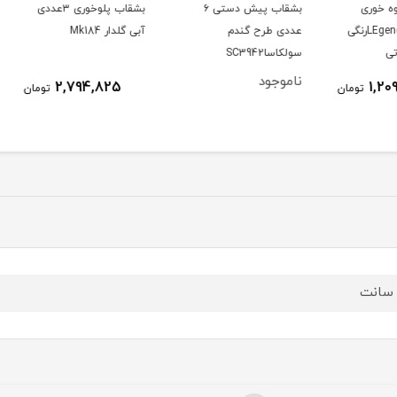
بشقاب پیش دستی ۶
بشقاب پلوخوری ۳عددی
ظرف ا
تی LEgendرنگی
عددی طرح گندم
آبی گلدار Mk184
سرو ب
سولکاساSC3942
ناموجود
ناموج
2,794,825
ومان
تومان