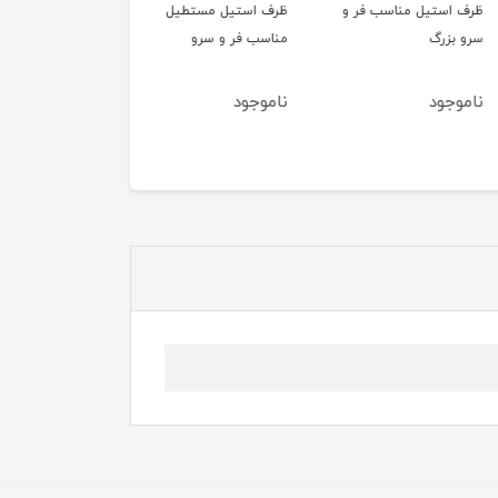
ستیل مناسب فر و
ظرف استیل مستطیل
پیش دستی 6 عددی بلو
زرگ
مناسب فر و سرو
آنجلا آبی گل طلایی
MK117
ود
ناموجود
ناموجود