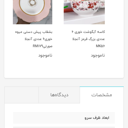
کاسه آبگوشت خوری ۶
بشقاب پیش دستی میوه
ست 
عددی بزرگ قرمز آنجلا
خوری6 عددی آنجلا
عددی
MK56
صورتیRM179
دالبری 9
ناموجود
ناموجود
مشخصات
دیدگاه‌ها
ابعاد ظرف سرو