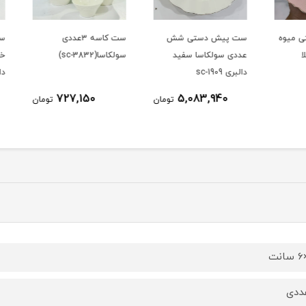
وه
ست پیش دستی شش
ست کاسه ۳عددی
ست چا
عددی سولکاسا سفید
سولکاسا(sc-3832)
خوری 
دالبری sc-1909
دالبر
727,150
5,083,940
تومان
تومان