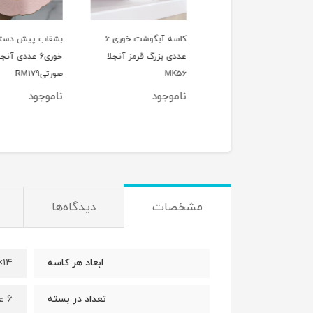
فنجان قهوه خوری 6 نفره
کاسه آبگوشت خوری ۶
بشقاب پیش دستی می
ا قرمز گلدار MK46
عددی بزرگ قرمز آنجلا
خوری6 عددی آنجلا
MK56
صورتیRM179
وجود
ناموجود
ناموجود
مشخصات
دیدگاه‌ها
14×6 سانت
ابعاد هر کاسه
6 عددی
تعداد در بسته