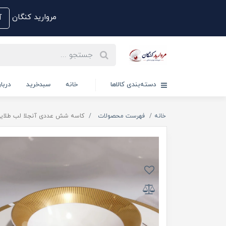
مروارید کنگان
آم
دسته‌بندی کالاها
خانه
سبدخرید
دربار
خانه
فهرست محصولات
کاسه شش عددی آنجلا لب طلایی 205