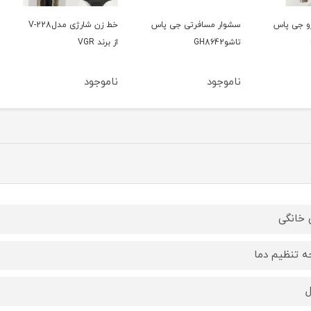
پاس
سشوار مسافرتی جی پاس
خط زن شارژی مدلV-228
تاشوGH8642
از برند VGR
برندJIHAM
ناموجود
ناموجود
ناموج
 خانگی
ه تنظیم دما