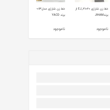
خط زن شارژی EJ_21020 از
خط زن شارژی مدلD-013 از
خط زن جی پاس
برند YACD
GTR57509
ود
ناموجود
ناموجود