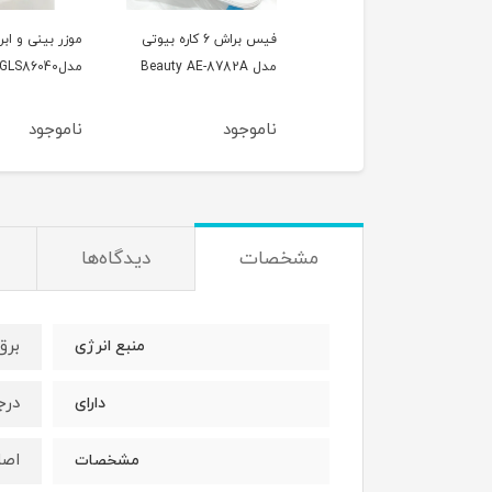
بند انداز سوکانی مدلSK-
فیس براش 6 کاره بیوتی
موزر بینی و ابرو جی 
1
مدل Beauty AE-8782A
مدلGLS86040
وجود
ناموجود
ناموجود
مشخصات
دیدگاه‌ها
برق
منبع انرژی
درج
دارای
اصل
مشخصات