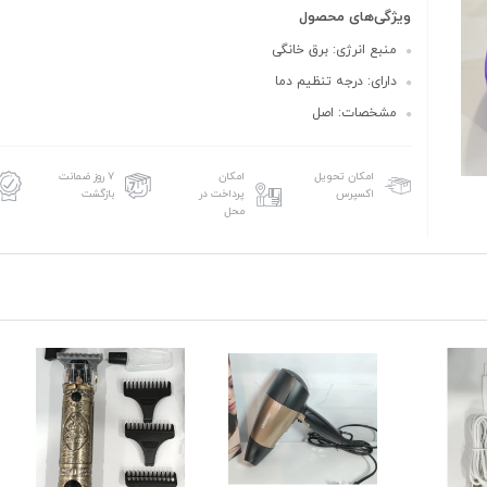
ویژگی‌های محصول
منبع انرژی: برق خانگی
دارای: درجه تنظیم دما
مشخصات: اصل
امکان تحویل
امکان
۷ روز ضمانت
اکسپرس
پرداخت در
بازگشت
محل