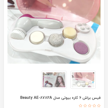
فیس براش 6 کاره بیوتی مدل Beauty AE-8782A