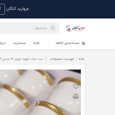
مروارید کنگان
آم
دسته‌بندی کالاها
خانه
سبدخرید
دربار
خانه
فهرست محصولات
ست شات قهوه خوری 12 عددی آنجلا سفید طلایی شیکRM206