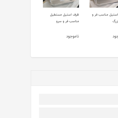
ستیل مناسب فر و
ظرف استیل مستطیل
پیش دستی 6 عددی بلو
زرگ
مناسب فر و سرو
آنجلا آبی گل طلایی
MK117
ود
ناموجود
ناموجود