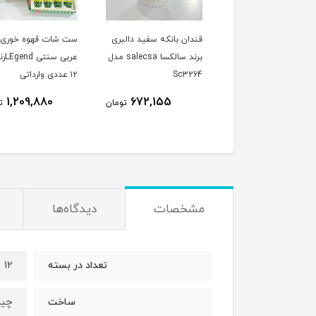
چای چایخوری/قهوه
قندان بانکه سفید دالبری
ست شات قهوه خوری
ی سولکاسا سفید
برند سالکسا salecsa مدل
عربی سن
بری شش نفره
Sc3264
۱۲ عددی وارداتی
1,209,880
672,155
2,273,110
تومان
تومان
ت
مشخصات
دیدگاه‌ها
12 عدد
تعداد در بسته
چی
ساخت