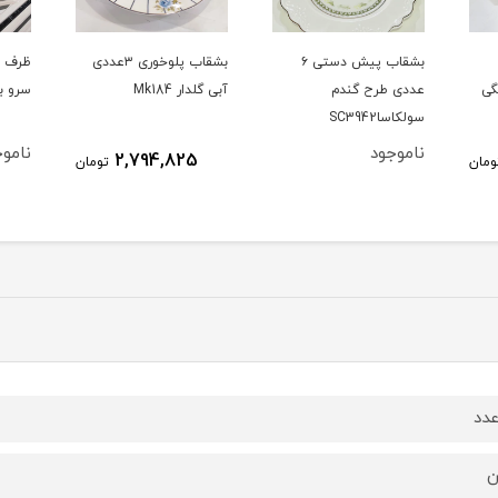
بشقاب پیش دستی ۶
بشقاب پلوخوری ۳عددی
ظرف ا
تی LEgendرنگی
عددی طرح گندم
آبی گلدار Mk184
سرو ب
سولکاساSC3942
ناموجود
ناموج
2,794,825
ومان
تومان
ن