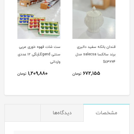
قندان بانکه سفید دالبری
ست شات قهوه خوری عربی
بری
برند سالکسا salecsa مدل
سنتی LEgendرنگی ۱۲ عددی
طرح گ
Sc3264
وارداتی
نام
1,209,880
672,155
مان
تومان
تومان
مشخصات
دیدگاه‌ها