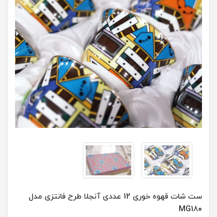
ست شات قهوه خوری 12 عددی آنجلا طرح فانتزی مدل
MG180