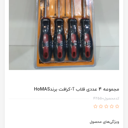
مجموعه 4 عددی قلاب آ-کرافت برندHoMAS
کدمحصول42550
ویژگی‌های محصول